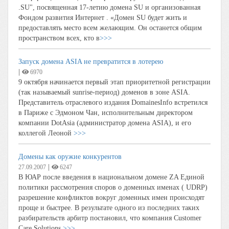
.SU", посвященная 17-летию домена SU и организованная
Фондом развития Интернет . «Домен SU будет жить и
предоставлять место всем желающим. Он останется общим
пространством всех, кто в
>>>
Запуск домена ASIA не превратится в лотерею
|
6970
9 октября начинается первый этап приоритетной регистрации
(так называемый sunrise-период) доменов в зоне ASIA.
Представитель отраслевого издания DomainesInfo встретился
в Париже с Эдмоном Чан, исполнительным директором
компании DotAsia (администратор домена ASIA), и его
коллегой Леоной
>>>
Домены как оружие конкурентов
|
27.09.2007
6247
В ЮАР после введения в национальном домене ZA Единой
политики рассмотрения споров о доменных именах ( UDRP)
разрешение конфликтов вокруг доменных имен происходят
проще и быстрее. В результате одного из последних таких
разбирательств арбитр постановил, что компания Customer
Care Solutions,
>>>