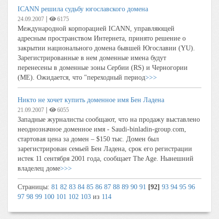
ICANN решила судьбу югославского домена
|
24.09.2007
6175
Международной корпорацией ICANN, управляющей
адресным пространством Интернета, принято решение о
закрытии национального домена бывшей Югославии (YU).
Зарегистрированные в нем доменные имена будут
перенесены в доменные зоны Сербии (RS) и Черногории
(ME). Ожидается, что "переходный период
>>>
Никто не хочет купить доменное имя Бен Ладена
|
21.09.2007
6055
Западные журналисты сообщают, что на продажу выставлено
неоднозначное доменное имя - Saudi-binladin-group.com,
стартовая цена за домен – $150 тыс. Домен был
зарегистрирован семьей Бен Ладена, срок его регистрации
истек 11 сентября 2001 года, сообщает The Age. Нынешний
владелец доме
>>>
Страницы:
81
82
83
84
85
86
87
88
89
90
91
[92]
93
94
95
96
97
98
99
100
101
102
103
из
114