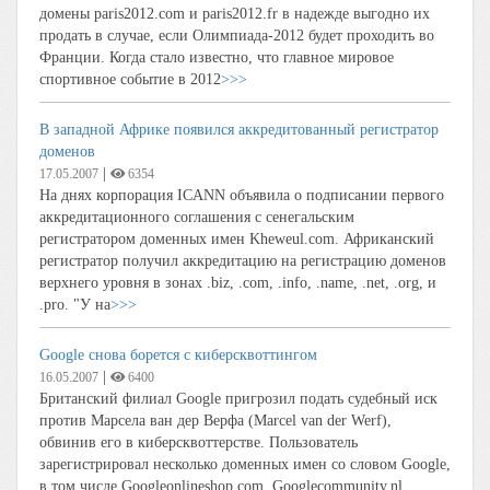
домены paris2012.com и paris2012.fr в надежде выгодно их
продать в случае, если Олимпиада-2012 будет проходить во
Франции. Когда стало известно, что главное мировое
спортивное событие в 2012
>>>
В западной Африке появился аккредитованный регистратор
доменов
|
17.05.2007
6354
На днях корпорация ICANN объявила о подписании первого
аккредитационного соглашения с сенегальским
регистратором доменных имен Kheweul.com. Африканский
регистратор получил аккредитацию на регистрацию доменов
верхнего уровня в зонах .biz, .com, .info, .name, .net, .org, и
.pro. "У на
>>>
Google снова борется с киберсквоттингом
|
16.05.2007
6400
Британский филиал Google пригрозил подать судебный иск
против Марсела ван дер Верфа (Marcel van der Werf),
обвинив его в киберсквоттерстве. Пользователь
зарегистрировал несколько доменных имен со словом Google,
в том числе Googleonlineshop.com, Googlecommunity.nl,