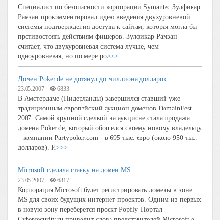
Специалист по безопасности корпорации Symantec Зулфикар
Рамзан прокомментировал идею введения двухуровневой
системы подтверждения доступа к сайтам, которая могла бы
противостоять действиям фишеров. Зулфикар Рамзан
считает, что двухуровневая система лучше, чем
одноуровневая, но по мере ро
>>>
Домен Poker.de не дотянул до миллиона долларов
|
23.05.2007
6833
В Амстердаме (Нидерланды) завершился ставший уже
традиционным европейский аукцион доменов DomainFest
2007. Самой крупной сделкой на аукционе стала продажа
домена Poker.de, который обошелся своему новому владельцу
– компании Partypoker.com - в 695 тыс. евро (около 950 тыс.
долларов). И
>>>
Microsoft сделала ставку на домен MS
|
23.05.2007
6817
Корпорация Microsoft будет регистрировать домены в зоне
MS для своих будущих интернет-проектов. Одним из первых
в новую зону переберется проект Popfly. Портал
Cybersecurity.ru приводит слова представителей Microsoft о