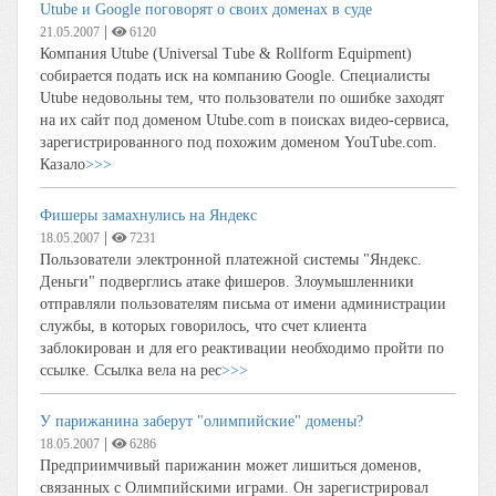
Utube и Google поговорят о своих доменах в суде
|
21.05.2007
6120
Компания Utube (Universal Tube & Rollform Equipment)
собирается подать иск на компанию Google. Специалисты
Utube недовольны тем, что пользователи по ошибке заходят
на их сайт под доменом Utube.com в поисках видео-сервиса,
зарегистрированного под похожим доменом YouTube.com.
Казало
>>>
Фишеры замахнулись на Яндекс
|
18.05.2007
7231
Пользователи электронной платежной системы "Яндекс.
Деньги" подверглись атаке фишеров. Злоумышленники
отправляли пользователям письма от имени администрации
службы, в которых говорилось, что счет клиента
заблокирован и для его реактивации необходимо пройти по
ссылке. Ссылка вела на рес
>>>
У парижанина заберут "олимпийские" домены?
|
18.05.2007
6286
Предприимчивый парижанин может лишиться доменов,
связанных с Олимпийскими играми. Он зарегистрировал