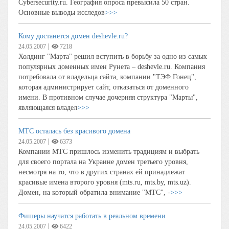
Cybersecurity.ru. География опроса превысила 50 стран.
Основные выводы исследов
>>>
Кому достанется домен deshevle.ru?
|
24.05.2007
7218
Холдинг "Марта" решил вступить в борьбу за одно из самых
популярных доменных имен Рунета – deshevle.ru. Компания
потребовала от владельца сайта, компании "ТЭФ Гонец",
которая администрирует сайт, отказаться от доменного
имени. В противном случае дочерняя структура "Марты",
являющаяся владел
>>>
МТС осталась без красивого домена
|
24.05.2007
6373
Компании МТС пришлось изменить традициям и выбрать
для своего портала на Украине домен третьего уровня,
несмотря на то, что в других странах ей принадлежат
красивые имена второго уровня (mts.ru, mts.by, mts.uz).
Домен, на который обратила внимание "МТС", -
>>>
Фишеры научатся работать в реальном времени
|
24.05.2007
6422